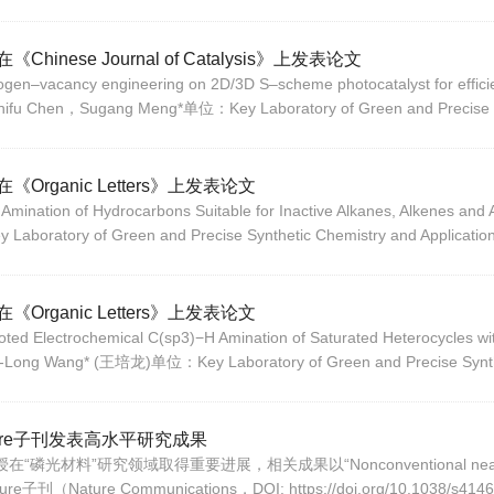
se Journal of Catalysis》上发表论文
trogen–vacancy engineering on 2D/3D S–scheme photocatalyst for ef
fu Chen，Sugang Meng*单位：Key Laboratory of Green and Precise S
ganic Letters》上发表论文
mination of Hydrocarbons Suitable for Inactive Alkanes, Alkenes
ratory of Green and Precise Synthetic Chemistry and Application
ganic Letters》上发表论文
Electrochemical C(sp3)−H Amination of Saturated Heterocycles w
i-Long Wang* (王培龙)单位：Key Laboratory of Green and Precise Synth
re子刊发表高水平研究成果
究领域取得重要进展，相关成果以“Nonconventional near-infrared roo
ure子刊（Nature Communications，DOI: https://doi.org/10.1038/s41