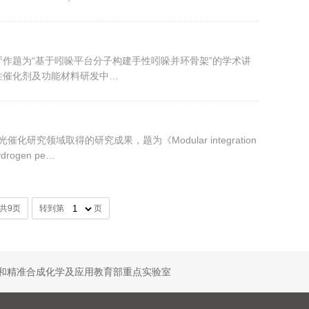
厅作题为“基于吲哚平台分子构建手性吲哚并环骨架”的学术讲
性催化剂及功能材料研发中…
们在光催化研究领域取得的研究成果，题为《Modular integration
 hydrogen pe…
/共9页
转到第
页
和精准合成化学及应用教育部重点实验室