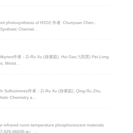
ficient photosynthesis of H2O2 作者: Chunyuan Chen，
ynthetic Chemist…
 and Alkynes作者：Zi-Ru Xu (徐紫茹), Hui Gao,*(高慧) Pei-Long
s, Minist…
ith Sulfoximines作者：Zi-Ru Xu (徐紫茹), Qing-Ru Zhu,
etic Chemistry a…
m-temperature phosphorescent materials
467-025-66035-w）…