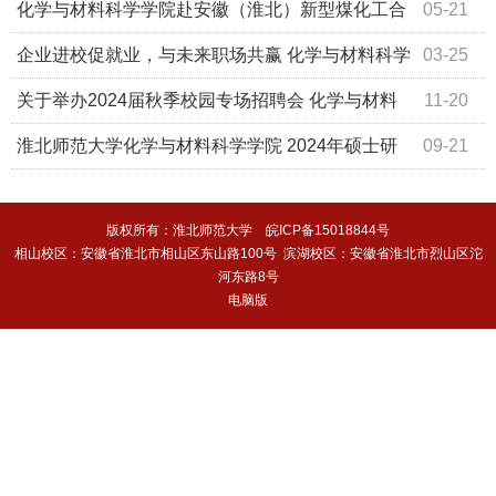
化学与材料科学学院赴安徽（淮北）新型煤化工合
05-21
成材料基地开展访企拓岗促就业专项活动
企业进校促就业，与未来职场共赢 化学与材料科学
03-25
学院2024“访企拓岗促就业”专项行动
关于举办2024届秋季校园专场招聘会 化学与材料
11-20
科学学院专场
淮北师范大学化学与材料科学学院 2024年硕士研
09-21
究生招生信息
版权所有：淮北师范大学 皖ICP备15018844号
相山校区：安徽省淮北市相山区东山路100号 滨湖校区：安徽省淮北市烈山区沱
河东路8号
电脑版