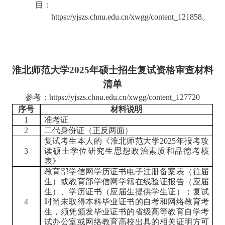
目：
https://yjszs.chnu.edu.cn/xwgg/content_121858
。
淮北师范大学
2025年硕士招生复试资格审查材料
清单
参考：
https://yjszs.chnu.edu.cn/xwgg/content_127720
序号
材料说明
1
准考证
2
二代身份证（正反两面）
复试考生本人的《淮北师范大学
2025
年报考攻
3
读硕士学位研究生思想政治素质和品德考核
表》
教育部学信网学历证书电子注册备案表（往届
生）或教育部学信网学籍在线验证报告（应届
生）、学历证书（应届生提供学生证）；复试
4
时尚未取得本科毕业证书的自考和网络教育考
生，须凭颁发毕业证书的省级高等教育自学考
试办公室或网络教育高校出具的相关证明方可