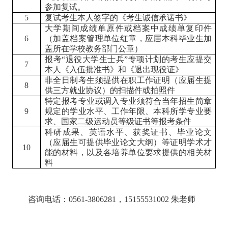
参加复试。
5
复试考生本人签字的《考生诚信承诺书》
大学期间成绩单原件或档案中成绩单复印件
6
（加盖档案管理单位红章，应届本科毕业生加
盖所在学校教务部门公章）
报考
“
退役大学生士兵
”
专项计划的考生应提交
7
本人《入伍批准书》和《退出现役证》
非全日制考生须提供在职工作证明（应届生提
8
供三方就业协议）的扫描件或拍照件
特定报考专业或调入专业须符合当年招生简章
9
规定的学业水平、工作年限、本科所学专业要
求、国家二级运动员等级证书等报考条件
科研成果、英语水平、获奖证书、毕业论文
（应届生可提供毕业论文大纲）等证明学术才
10
能的材料，以及各培养单位要求提供的相关材
料
咨询电话：
0561-3806281
，
15155531002
朱
老师