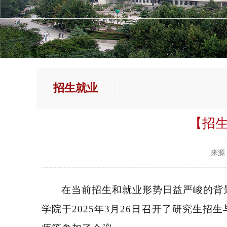
招生就业
【招
来源
在当前
招生和
就业形势日益严峻的背
学院于
2025
年
3
月
26
日召开了研究生招生