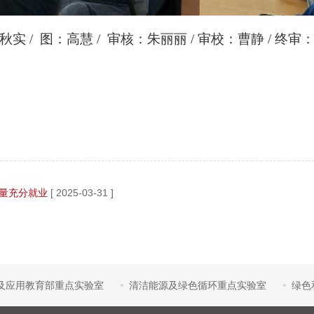
朱秋实
/
图：高慧
/
审核：朱丽丽
/
审校：曹静
/
终审
量充分就业
[ 2025-03-31 ]
及应用教育部重点实验室
清洁能源及绿色循环重点实验室
绿色