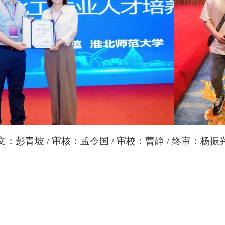
文：彭青坡
/
审核：孟令国
/
审校：曹静
/
终审：杨振