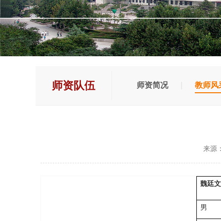
师资队伍
师资简况
|
教师风
来源
魏廷
男