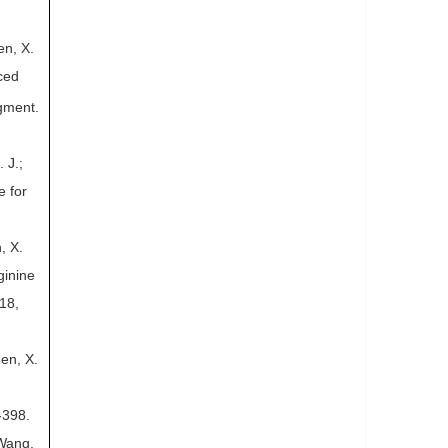
en, X.
uced
gment.
. J.;
e for
, X.
ginine
018,
hen, X.
-398.
 Wang,