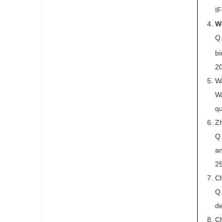
I
We
Q.
bi
20
W
Wa
qu
Zh
Q.
an
2
Ch
Q.
de
Ch