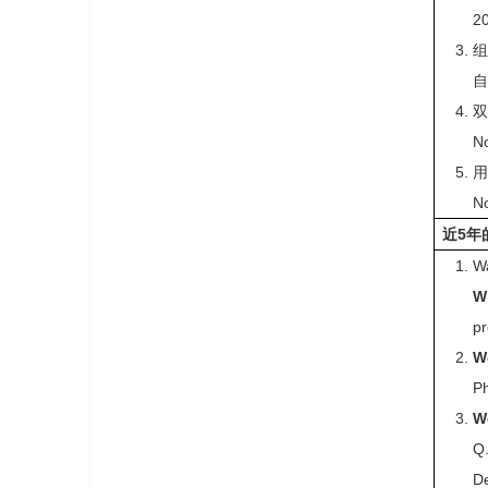
2
组
自
N
用
N
近
5
年
Wa
W
pr
We
Ph
We
Q.
De