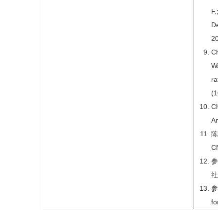
F.
De
20
Ch
Wa
ra
(1
C
A
陈
C
社
参
fo