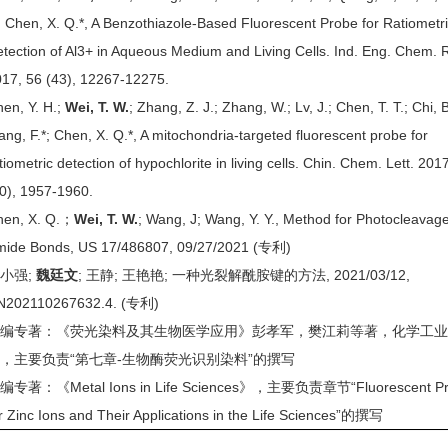
; Chen, X. Q.*, A Benzothiazole-Based Fluorescent Probe for Ratiometr
tection of Al3+ in Aqueous Medium and Living Cells. Ind. Eng. Chem. 
17, 56 (43), 12267-12275.
en, Y. H.;
Wei, T. W.
; Zhang, Z. J.; Zhang, W.; Lv, J.; Chen, T. T.; Chi, B
ng, F.*; Chen, X. Q.*, A mitochondria-targeted fluorescent probe for
tiometric detection of hypochlorite in living cells. Chin. Chem. Lett. 201
0), 1957-1960.
hen, X. Q.；
Wei, T. W.
; Wang, J; Wang, Y. Y., Method for Photocleavage
mide Bonds, US 17/486807, 09/27/2021 (专利)
小强;
魏廷文
; 王静; 王艳艳; 一种光裂解酰胺键的方法, 2021/03/12,
N202110267632.4. (专利)
参编专著：《荧光染料及其生物医学应用》彭孝军，樊江莉等著，化学工
，主要负责“第七章-生物酶荧光识别染料”的撰写
编专著：《Metal Ions in Life Sciences》，主要负责章节“Fluorescent Pr
r Zinc Ions and Their Applications in the Life Sciences”的撰写