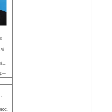
师
士后
博士
学士
目，
0C,