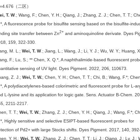
F=4.676（二区）
i, T. W
.; Wang, F.; Chen, Y. H.; Qiang, J.; Zhang, Z. J.; Chen, T. T.; Ch
*, A fluorescence probe for bisulfite sensing based on the bisulfite-ind
2+
nding site transfer between Zn
and aminoquinoline derivate. Dyes Pi
18, 159, 322-330.
ang, M. L.;
Wei, T. W
.; Jiang, L.; Wang, J.; Li, Y. J.; Wu, W. Y.; Huang, X
ng, F.; Lu, S.; ** Chen, X. Q.*, A naphthalimide-based fluorescent prob
antitative sensing of UV light. Dyes Pigment. 2022, 206, 110673.
ang, Z. J.;
Wei, T. W.
; Chen, Y. H.; Chen, T. T.; Chi, B.; Wang, F.*; Chen
*, A polydiacetylenes-based colorimetric and fluorescent probe for L-ar
d L-lysine and its application for logic gate. Sens. Actuator B-Chem. 2
55, 2211-2217.
en, T. T.;
Wei, T. W.
; Zhang, Z. J.; Chen, Y. H.; Qiang, J.; Wang, F.*; C
*, Highly sensitive and selective ESIPT-based fluorescent probes for
tection of Pd2+ with large Stocks shifts. Dyes Pigment. 2017, 140, 392
en, Y. H.;
Wei, T. W.
; Zhang, Z. J.; Chen, T. T.; Li, J.; Qiang, J.; Lv, J.;