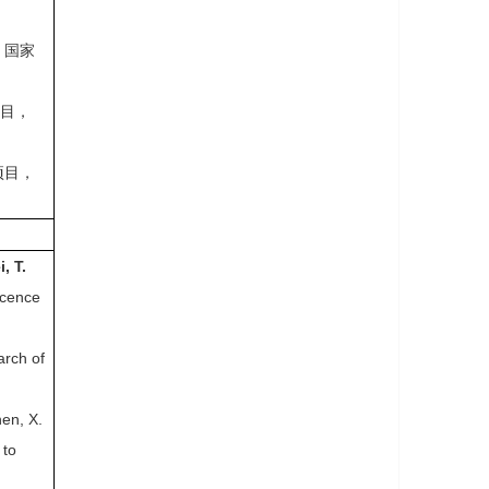
，国家
项目，
项目，
, T.
scence
arch of
hen, X.
 to