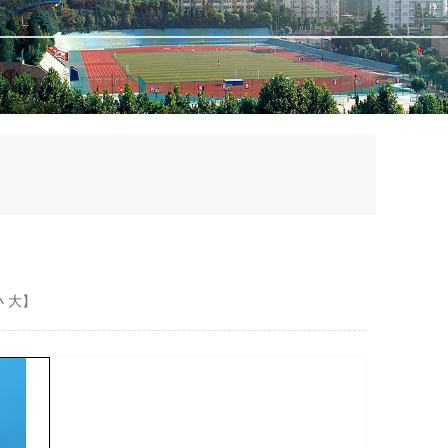
小
大
】