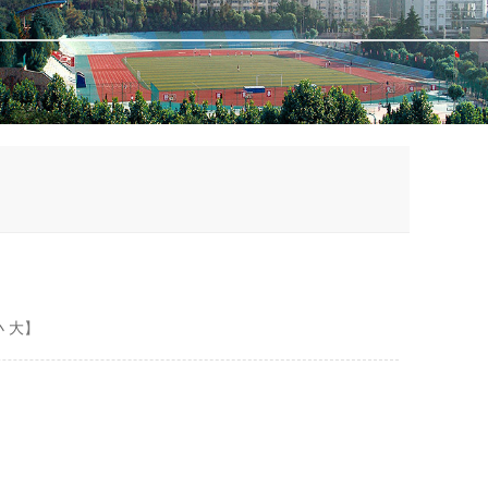
小
大
】