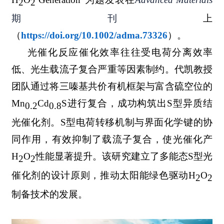
2
2
期刊
上
（
https://doi.org/10.1002/adma.73326
）。
光催化反应催化效率往往受电荷分离效率
低、光生载流子复合严重等因素制约。代凯教授
团队通过将三嗪基共价有机框架与富含硫空位的
Mn
Cd
S进行复合，成功构筑出S型异质结
0.2
0.8
光催化剂。S型电荷转移机制与界面化学键的协
同作用，有效抑制了载流子复合，使光催化产
H
O
性能显著提升。该研究建立了多能态S型光
2
2
催化剂的设计原则，推动太阳能绿色驱动H
O
2
2
制备技术的发展。